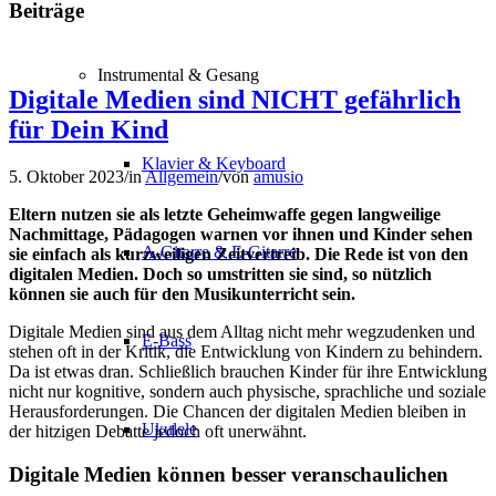
Beiträge
Instrumental & Gesang
Digitale Medien sind NICHT gefährlich
für Dein Kind
Klavier & Keyboard
5. Oktober 2023
/
in
Allgemein
/
von
amusio
Eltern nutzen sie als letzte Geheimwaffe gegen langweilige
Nachmittage, Pädagogen warnen vor ihnen und Kinder sehen
A-Gitarre & E-Gitarre
sie einfach als kurzweiligen Zeitvertreib. Die Rede ist von den
digitalen Medien. Doch so umstritten sie sind, so nützlich
können sie auch für den Musikunterricht sein.
Digitale Medien sind aus dem Alltag nicht mehr wegzudenken und
E-Bass
stehen oft in der Kritik, die Entwicklung von Kindern zu behindern.
Da ist etwas dran. Schließlich brauchen Kinder für ihre Entwicklung
nicht nur kognitive, sondern auch physische, sprachliche und soziale
Herausforderungen. Die Chancen der digitalen Medien bleiben in
Ukulele
der hitzigen Debatte jedoch oft unerwähnt.
Digitale Medien können besser veranschaulichen