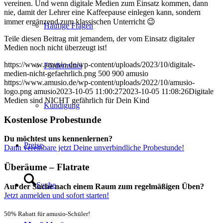
vereinen. Und wenn digitale Medien zum Einsatz kommen, dann
nie, damit der Lehrer eine Kaffeepause einlegen kann, sondern
immer ergänzend zum klassischen Unterricht 😉
Häufige Fragen
Teile diesen Beitrag mit jemandem, der vom Einsatz digitaler
Medien noch nicht überzeugt ist!
https://www.amusio.de/wp-content/uploads/2023/10/digitale-
Fördermittel
medien-nicht-gefaehrlich.png
500
900
amusio
https://www.amusio.de/wp-content/uploads/2022/10/amusio-
logo.png
amusio
2023-10-05 11:00:27
2023-10-05 11:08:26
Digitale
Medien sind NICHT gefährlich für Dein Kind
Kündigung
Kostenlose Probestunde
Du möchtest uns kennenlernen?
Preise
Dann vereinbare jetzt Deine unverbindliche Probestunde!
Überäume – Flatrate
Suche
Auf der Suche nach einem Raum zum regelmäßigen Üben?
Jetzt anmelden und sofort starten!
50% Rabatt für amusio-Schüler!