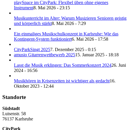
playSpace im CityPark: Flexibel üben ohne eigenes
Instrument
8. Mai 2026 - 23:15
Musikunterricht im Alter: Warum Musizieren Senioren geistig
und körperlich stärkt
8. Mai 2026 - 7:29
Ein einmaliges Musikschulkonzept in Karlsruhe: Wie das
Kontingent-System funktioniert
6. Mai 2026 - 17:58
CityParkSingt 2025
7. Dezember 2025 - 0:15
amusio Gitarrenwettbewerb 2025
15. Januar 2025 - 18:18
Lasst die Musik erklingen: Das Sommerkonzert 2024
26. Juni
2024 - 16:56
Musikhören in Krisenzeiten ist wichtiger als gedacht
16.
Oktober 2023 - 12:44
Standorte
Südstadt
Luisenstr. 58
76137 Karlsruhe
CityPark