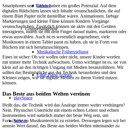
Smartphones und Tablets haben ein großes Potenzial. Auf dem
Gesang
digitalen Bildschirm lassen sich Inhalte veranschaulichen, die auf
einem Blatt Papier nicht darstellbar wären. Animationen, farbige
Markierungen und kleine Filme können Kindern Vorgänge
veranschaulichen. Zusätzlich können sie aktiv mit den Geräten
Gruppenangebote
interagieren, indem sie mit dem Finger darauf malen, markieren oder
etwas auswählen. Auch ist es wesentlich angenehmer, viele
Musiknoten in einem Tablet parat zu haben, als sie in Form von
Büchern mit sich herumzuschleppen.
Musikalische Früherziehung
Eines ist sicher: Ob wir wollen oder nicht, unsere Kinder werden
mit immer mehr Technik aufwachsen. Umso wichtiger ist es, sie von
klein auf an den richtigen Umgang mit Medien heranzuführen. Wir
sollten das Bestmögliche aus der Technik herausholen und den
Little Piano School
Kleinen zeigen, wie sie digitale Medien zu ihrem Vorteil nutzen
können.
Das Beste aus beiden Welten vereinen
playSpace
Heißt das, die Technik wird das Analoge immer weiter verdrängen?
Nein. Physischer Unterricht mit einem echten Lehrer und echten
Instrumenten wird natürlich immer der beste Weg sein, um
Fortschritte im Musikunterricht zu erzielen. Deswegen legen wir bei
Service
amusio Wert darauf, das Beste aus beiden Welten miteinander zu