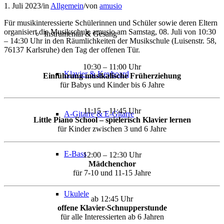
1. Juli 2023
/
in
Allgemein
/
von
amusio
Für musikinteressierte Schülerinnen und Schüler sowie deren Eltern
organisiert die Musikschule amusio am Samstag, 08. Juli von 10:30
Instrumental & Gesang
– 14:30 Uhr in den Räumlichkeiten der Musikschule (Luisenstr. 58,
76137 Karlsruhe) den Tag der offenen Tür.
10:30 – 11:00 Uhr
Klavier & Keyboard
Einführung musikalische Früherziehung
für Babys und Kinder bis 6 Jahre
11:15 – 11:45 Uhr
A-Gitarre & E-Gitarre
Little Piano School – spielerisch Klavier lernen
für Kinder zwischen 3 und 6 Jahre
E-Bass
12:00 – 12:30 Uhr
Mädchenchor
für 7-10 und 11-15 Jahre
Ukulele
ab 12:45 Uhr
offene Klavier-Schnupperstunde
für alle Interessierten ab 6 Jahren