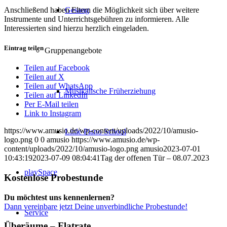
Anschließend haben Eltern die Möglichkeit sich über weitere
Gesang
Instrumente und Unterrichtsgebühren zu informieren. Alle
Interessierten sind hierzu herzlich eingeladen.
Eintrag teilen
Gruppenangebote
Teilen auf Facebook
Teilen auf X
Teilen auf WhatsApp
Musikalische Früherziehung
Teilen auf LinkedIn
Per E-Mail teilen
Link to Instagram
https://www.amusio.de/wp-content/uploads/2022/10/amusio-
Little Piano School
logo.png
0
0
amusio
https://www.amusio.de/wp-
content/uploads/2022/10/amusio-logo.png
amusio
2023-07-01
10:43:19
2023-07-09 08:04:41
Tag der offenen Tür – 08.07.2023
playSpace
Kostenlose Probestunde
Du möchtest uns kennenlernen?
Dann vereinbare jetzt Deine unverbindliche Probestunde!
Service
Überäume – Flatrate