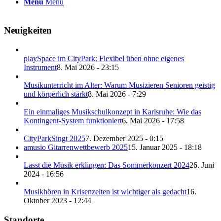
Menü
Menü
Neuigkeiten
playSpace im CityPark: Flexibel üben ohne eigenes
Instrument
8. Mai 2026 - 23:15
Musikunterricht im Alter: Warum Musizieren Senioren geistig
und körperlich stärkt
8. Mai 2026 - 7:29
Ein einmaliges Musikschulkonzept in Karlsruhe: Wie das
Kontingent-System funktioniert
6. Mai 2026 - 17:58
CityParkSingt 2025
7. Dezember 2025 - 0:15
amusio Gitarrenwettbewerb 2025
15. Januar 2025 - 18:18
Lasst die Musik erklingen: Das Sommerkonzert 2024
26. Juni
2024 - 16:56
Musikhören in Krisenzeiten ist wichtiger als gedacht
16.
Oktober 2023 - 12:44
Standorte