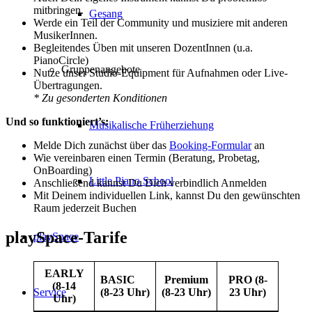
mitbringen.
Gesang
Werde ein Teil der Community und musiziere mit anderen
MusikerInnen.
Begleitendes Üben mit unseren DozentInnen (u.a.
PianoCircle)
Gruppenangebote
Nutze unser Studio-Equipment für Aufnahmen oder Live-
Übertragungen.
* Zu gesonderten Konditionen
Und so funktioniert’s:
Musikalische Früherziehung
Melde Dich zunächst über das
Booking-Formular
an
Wie vereinbaren einen Termin (Beratung, Probetag,
OnBoarding)
Little Piano School
Anschließend kannst Du Dich verbindlich Anmelden
Mit Deinem individuellen Link, kannst Du den gewünschten
Raum jederzeit Buchen
playSpace-Tarife
playSpace
EARLY
BASIC
Premium
PRO (8-
(8-14
(8-23 Uhr)
(8-23 Uhr)
23 Uhr)
Service
Uhr)