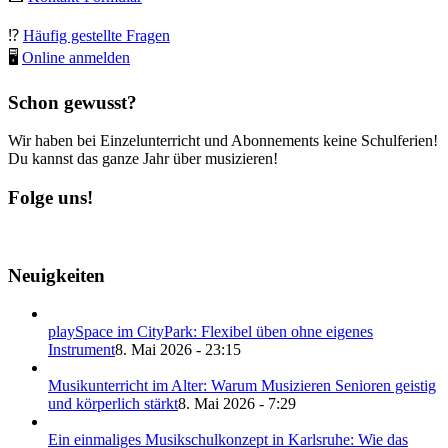
⁉️
Häufig gestellte Fragen
🖥
Online anmelden
Schon gewusst?
Wir haben bei Einzelunterricht und Abonnements keine Schulferien!
Du kannst das ganze Jahr über musizieren!
Folge uns!
Neuigkeiten
playSpace im CityPark: Flexibel üben ohne eigenes
Instrument
8. Mai 2026 - 23:15
Musikunterricht im Alter: Warum Musizieren Senioren geistig
und körperlich stärkt
8. Mai 2026 - 7:29
Ein einmaliges Musikschulkonzept in Karlsruhe: Wie das