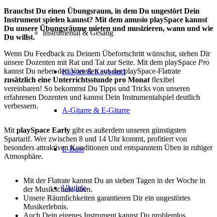
Brauchst Du einen Übungsraum, in dem Du ungestört Dein
Instrument spielen kannst? Mit dem amusio playSpace kannst
Du unsere Übungsräume mieten und musizieren, wann und wie
Instrumental & Gesang
Du willst.
Wenn Du Feedback zu Deinem Übefortschritt wünschst, stehen Dir
unsere Dozenten mit Rat und Tat zur Seite. Mit dem playSpace
Pro
kannst Du neben den Vorteilen aus der playSpace-Flatrate
Klavier & Keyboard
zusätzlich eine Unterrichtsstunde pro Monat
flexibel
vereinbaren! So bekommst Du Tipps und Tricks von unseren
erfahrenen Dozenten und kannst Dein Instrumentalspiel deutlich
verbessern.
A-Gitarre & E-Gitarre
Mit
playSpace Early
gibt es außerdem unseren günstigsten
Spartarif. Wer zwischen 8 und 14 Uhr kommt, profitiert von
besonders attraktiven Konditionen und entspanntem Üben in ruhiger
E-Bass
Atmosphäre.
Mit der Flatrate kannst Du an sieben Tagen in der Woche in
Ukulele
der Musikschule üben.
Unsere Räumlichkeiten garantieren Dir ein ungestörtes
Musikerlebnis.
Auch Dein eigenes Instrument kannst Du problemlos