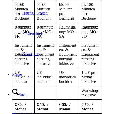
bis 60
bis 60
bis 90
bis 180
Minuten
Minuten
Minuten
Minuten
Häufige Fragen
pro
pro
pro
pro
Buchung
Buchung
Buchung
Buchung
Raumnutz
Raumnutz
Raumnutz
Raumnutz
ung: MO –
ung: MO –
ung: MO –
ung: MO –
Fördermittel
FR
SA
SA
SO
Instrument
Instrument
Instrument
Instrument
en- &
en- &
en- &
en- &
Kündigung
Equipment
Equipment
Equipment
Equipment
nutzung
nutzung
nutzung
nutzung
inklusive
inklusive
inklusive
inklusive
UE
UE
UE
1 UE pro
Preise
individuell
individuell
individuell
Monat
buchbar
buchbar
buchbar
inklusive
Workshops
–
–
–
Suche
inklusive
€ 30,- /
€ 50,- /
€ 55,- /
€ 70,- /
Monat
Monat
Monat
Monat