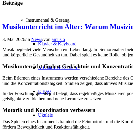
Beiträge
Instrumental & Gesang
Musikunterricht im Alter: Warum Musizier
8. Mai 2026
/
in
News
/
von
amusio
Klavier & Keyboard
Musik begleitet viele Menschen ein Leben lang. Im Seniorenalter biete
und körperliche Gesundheit zu tun. Dabei spielt es keine Rolle, ob je
Musikunterricht fördert Gedächtnis und Konzentrati
A-Gitarre & E-Gitarre
Beim Erlernen eines Instruments werden verschiedene Bereiche des G
und die Konzentrationsfähigkeit. Studien zeigen, dass aktives Musizi
E-Bass
In der Forschung gilt als gut belegt, dass regelmäßiges Musizieren 
geistig aktiv zu bleiben und neue Lernreize zu setzen.
Motorik und Koordination verbessern
Ukulele
Das Spielen eines Instruments trainiert die Feinmotorik und die Ko
fördern Beweglichkeit und Reaktionsfähigkeit.