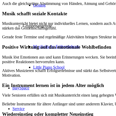
Auch die gleichzeitige Abstimmung von Händen, Atmung und Gehör for
Gesang
Musik schafft soziale Kontakte
Musikunterricht bietet nicht nur individuelles Lernen, sondern auch
Gruppenangebote
stärken das Gemeinschaftsgefühl.
Gerade feste Termine und regelmäßige Aktivitäten bringen Struktur in 
Musikalische Früherziehung
Positive Wirkung auf das emotionale Wohlbefinden
Musik löst Emotionen aus und kann Erinnerungen wecken. Sie beein
positive Reaktionen hervorrufen kann.
Little Piano School
Aktives Musizieren schafft Erfolgserlebnisse und stärkt das Selbstve
Motivation.
Ein Instrument lernen ist in jedem Alter möglich
playSpace
Viele Senioren erfüllen sich mit Musikunterricht einen lang gehegten
Beliebte Instrumente für ältere Anfänger sind unter anderem Klavier,
Service
Wiedereinstieg oder kompletter Neueinstieg