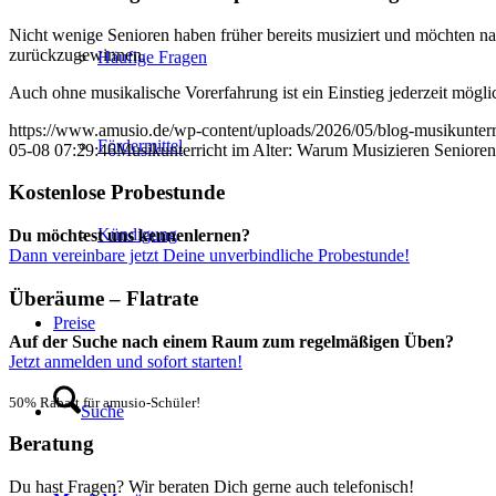
Nicht wenige Senioren haben früher bereits musiziert und möchten nach
zurückzugewinnen.
Häufige Fragen
Auch ohne musikalische Vorerfahrung ist ein Einstieg jederzeit mögli
https://www.amusio.de/wp-content/uploads/2026/05/blog-musikunterr
Fördermittel
05-08 07:29:46
Musikunterricht im Alter: Warum Musizieren Senioren g
Kostenlose Probestunde
Kündigung
Du möchtest uns kennenlernen?
Dann vereinbare jetzt Deine unverbindliche Probestunde!
Überäume – Flatrate
Preise
Auf der Suche nach einem Raum zum regelmäßigen Üben?
Jetzt anmelden und sofort starten!
50% Rabatt für amusio-Schüler!
Suche
Beratung
Du hast Fragen? Wir beraten Dich gerne auch telefonisch!