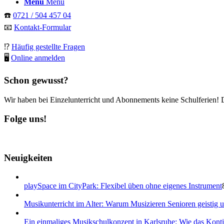
Menü
Menü
☎️
0721 / 504 457 04
📧
Kontakt-Formular
⁉️
Häufig gestellte Fragen
🖥
Online anmelden
Schon gewusst?
Wir haben bei Einzelunterricht und Abonnements keine Schulferien! 
Folge uns!
Neuigkeiten
playSpace im CityPark: Flexibel üben ohne eigenes Instrument
Musikunterricht im Alter: Warum Musizieren Senioren geistig un
Ein einmaliges Musikschulkonzept in Karlsruhe: Wie das Konti