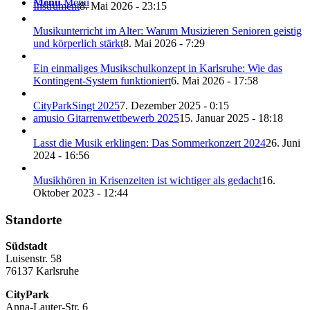
Menü
Menü
Instrument
8. Mai 2026 - 23:15
Musikunterricht im Alter: Warum Musizieren Senioren geistig
und körperlich stärkt
8. Mai 2026 - 7:29
Ein einmaliges Musikschulkonzept in Karlsruhe: Wie das
Kontingent-System funktioniert
6. Mai 2026 - 17:58
CityParkSingt 2025
7. Dezember 2025 - 0:15
amusio Gitarrenwettbewerb 2025
15. Januar 2025 - 18:18
Lasst die Musik erklingen: Das Sommerkonzert 2024
26. Juni
2024 - 16:56
Musikhören in Krisenzeiten ist wichtiger als gedacht
16.
Oktober 2023 - 12:44
Standorte
Südstadt
Luisenstr. 58
76137 Karlsruhe
CityPark
Anna-Lauter-Str. 6