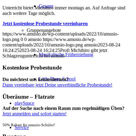
Gesang
Unterricht bietet Michihiro immer montags an. Auf Anfrage sind
auch weitere Tage möglich.
Jetzt kostenlose Probestunde vereinbaren
Gruppenangebote
https://www.amusio.de/wp-content/uploads/2022/10/amusio-
logo.png
0
0
amusio
https://www.amusio.de/wp-
content/uploads/2022/10/amusio-logo.png
amusio
2023-08-24
16:24:25
2023-08-24 16:24:25
Profi Michihiro gibt jetzt
Musikalische Früherziehung
Schlagzeugunterricht bei amusio
Kostenlose Probestunde
Little Piano School
Du möchtest uns kennenlernen?
Dann vereinbare jetzt Deine unverbindliche Probestunde!
Überäume – Flatrate
playSpace
Auf der Suche nach einem Raum zum regelmäßigen Üben?
Jetzt anmelden und sofort starten!
50% Rabatt für amusio-Schüler!
Service