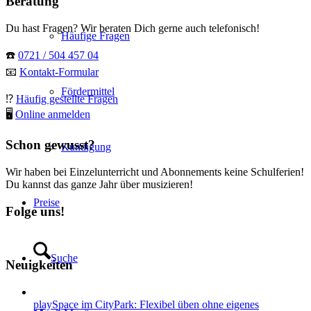
Beratung
Du hast Fragen? Wir beraten Dich gerne auch telefonisch!
Häufige Fragen
☎️
0721 / 504 457 04
📧
Kontakt-Formular
Fördermittel
⁉️
Häufig gestellte Fragen
🖥
Online anmelden
Schon gewusst?
Kündigung
Wir haben bei Einzelunterricht und Abonnements keine Schulferien!
Du kannst das ganze Jahr über musizieren!
Preise
Folge uns!
Suche
Neuigkeiten
playSpace im CityPark: Flexibel üben ohne eigenes