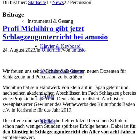
Du bist hier:
Startseite
1
/
News
2
/
Percussion
Beiträge
Instrumental & Gesang
Profi Michihiro gibt jetzt
Schlagzeugunterricht bei amusio
Klavier & Keyboard
24. August 2023
/
in
Unterricht
/
von
amusio
A-Gitarre & E-Gitarre
Wir freuen uns sehr, Michihiro als unseren neuen Dozenten für
Schlagzeug und Percussion zu begrüßen!
Michihiro hat sein Handwerk von klein auf in Japan gelernt und
nach seinen akademischen Abschlüssen im Fach Schlagzeug bereits
E-Bass
viele Projekte in Japan und Deutschland realisiert. Auch ist er
zweitplatzierter Gewinner des Wettbewerbs des Kulturfonds Baden
e.V. in Karlsruhe für das Jahr 2019.
Der offene und sympathische Lehrer kitzelt bei seinen Schülern
Ukulele
schon nach wenigen Stunden spürbare Erfolge heraus. Dabei ist
für
den Einstieg in Schlagzeugunterricht ein Alter von acht Jahren
empfehlenswert.